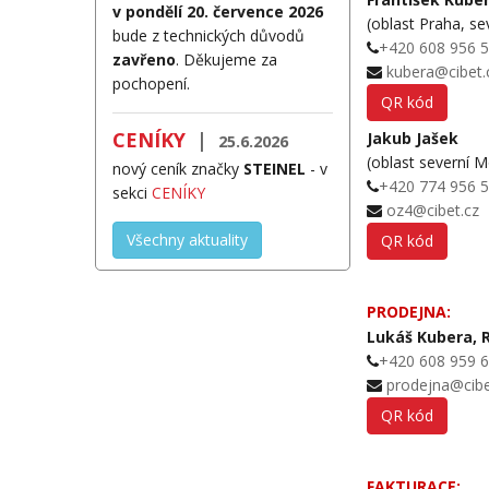
v pondělí 20. července 2026
(oblast Praha, se
bude z technických důvodů
+420 608 956 
zavřeno
. Děkujeme za
kubera@cibet.
pochopení.
QR kód
CENÍKY
|
Jakub Jašek
25.6.2026
(oblast severní 
nový ceník značky
STEINEL
- v
+420 774 956 
sekci
CENÍKY
oz4@cibet.cz
Všechny aktuality
QR kód
PRODEJNA:
Lukáš Kubera,
+420 608 959 
prodejna@cibe
QR kód
FAKTURACE: