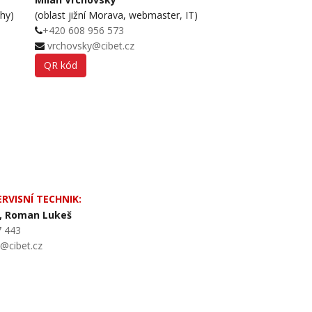
chy)
(oblast jižní Morava, webmaster, IT)
+420 608 956 573
vrchovsky@cibet.cz
QR kód
RVISNÍ TECHNIK:
, Roman Lukeš
7 443
a@cibet.cz