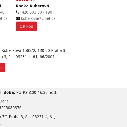
á
Radka Kuberová
540
+420 603 807 190
t.cz
kuberova@cibet.cz
QR kód
, Kubelíkova 1583/2, 130 00 Praha 3
 3, č. j. 03231-4, 61, 66/2001
u
í doba:
Po-Pá 8:00-16:30 hod.
07441
6205080376
ŽO Praha 3, č. j. 03231-4, 61,
.