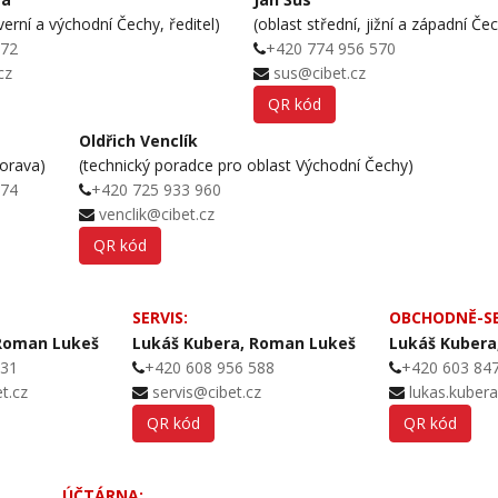
verní a východní Čechy, ředitel)
(oblast střední, jižní a západní Če
572
+420 774 956 570
cz
sus@cibet.cz
QR kód
Oldřich Venclík
Morava)
(technický poradce pro oblast Východní Čechy)
574
+420 725 933 960
venclik@cibet.cz
QR kód
SERVIS:
OBCHODNĚ-SE
 Roman Lukeš
Lukáš Kubera, Roman Lukeš
Lukáš Kubera
631
+420 608 956 588
+420 603 84
t.cz
servis@cibet.cz
lukas.kuber
QR kód
QR kód
ÚČTÁRNA: