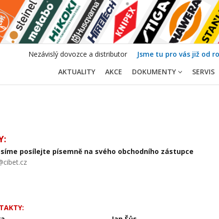
Nezávislý dovozce a distributor
Jsme tu pro vás již od r
AKTUALITY
AKCE
DOKUMENTY
SERVIS
Y:
síme posílejte písemně na svého obchodního zástupce
@cibet.cz
TAKTY:
ra
Jan Šůs