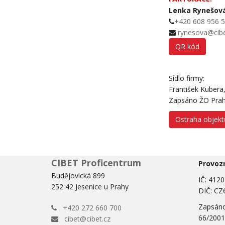
Lenka Rynešov
+420 608 956 
rynesova@cibe
QR kód
Sídlo firmy:
František Kubera
Zapsáno ŽO Praha
Ostraha objekt
CIBET Proficentrum
Provozn
Budějovická 899
IČ: 412
252 42 Jesenice u Prahy
DIČ: CZ
Zapsáno 
+420 272 660 700
66/2001
cibet@cibet.cz