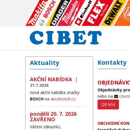
Kontakty
Aktuality
AKČNÍ NABÍDKA
|
OBJEDNÁVK
21.7.2026
Objednávky pro
nová akční nabídka značky
nebo na
cibet
BOSCH
na
akcebosch.cz
QR kód
pondělí 20. 7. 2026
ZAVŘENO
OBCHODNÍ KON
Vážení zákazníci,
František Kube